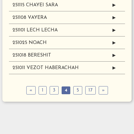
251115 CHAYEI SARA
▶
251108 VAYERA
▶
251101 LECH LECHA
▶
251025 NOACH
▶
251018 BERESHIT
▶
251011 VEZOT HABERACHAH
▶
«
1
3
4
5
17
»