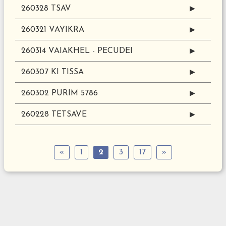
260328 TSAV
▶
260321 VAYIKRA
▶
260314 VAIAKHEL - PECUDEI
▶
260307 KI TISSA
▶
260302 PURIM 5786
▶
260228 TETSAVE
▶
«
1
2
3
17
»