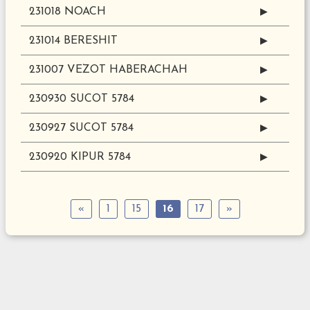
231018 NOACH
▶
231014 BERESHIT
▶
231007 VEZOT HABERACHAH
▶
230930 SUCOT 5784
▶
230927 SUCOT 5784
▶
230920 KIPUR 5784
▶
«
1
15
16
17
»